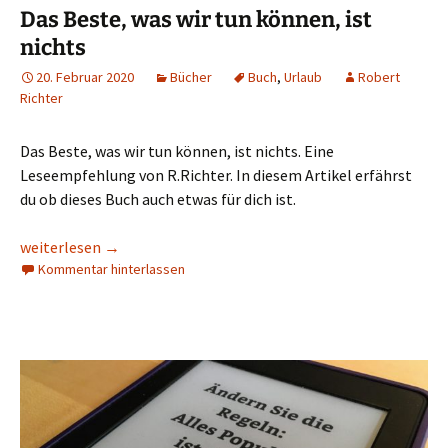
Das Beste, was wir tun können, ist
nichts
20. Februar 2020
Bücher
Buch
,
Urlaub
Robert
Richter
Das Beste, was wir tun können, ist nichts. Eine
Leseempfehlung von R.Richter. In diesem Artikel erfährst
du ob dieses Buch auch etwas für dich ist.
Das Beste, was wir tun können, ist nichts
weiterlesen
→
Kommentar hinterlassen