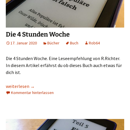
Die 4 Stunden Woche
17. Januar 2020
Bücher
Buch
Rob64
Die 4 Stunden Woche. Eine Leseempfehlung von R.Richter.
In diesem Artikel erfährst du ob dieses Buch auch etwas für
dich ist.
Die 4 Stunden Woche
weiterlesen
→
Kommentar hinterlassen