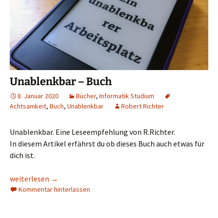
Unablenkbar – Buch
8. Januar 2020
Bücher
,
Informatik Studium
Achtsamkeit
,
Buch
,
Unablenkbar
Robert Richter
Unablenkbar. Eine Leseempfehlung von R.Richter.
In diesem Artikel erfährst du ob dieses Buch auch etwas für
dich ist.
Unablenkbar – Buch
weiterlesen
→
Kommentar hinterlassen