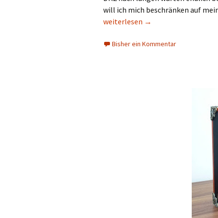
will ich mich beschränken auf mei
Oculus Rift DK2
weiterlesen
→
Bisher ein Kommentar