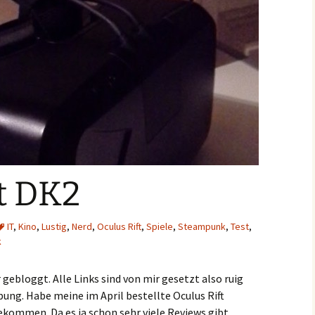
t DK2
IT
,
Kino
,
Lustig
,
Nerd
,
Oculus Rift
,
Spiele
,
Steampunk
,
Test
,
k
r gebloggt. Alle Links sind von mir gesetzt also ruig
bung. Habe meine im April bestellte Oculus Rift
kommen. Da es ja schon sehr viele Reviews gibt