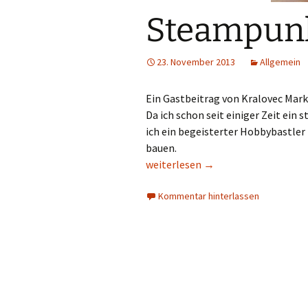
Steampun
23. November 2013
Allgemein
Ein Gastbeitrag von Kralovec Mar
Da ich schon seit einiger Zeit ei
ich ein begeisterter Hobbybastler 
bauen.
Steampunk WLAN-Radio
weiterlesen
→
Kommentar hinterlassen