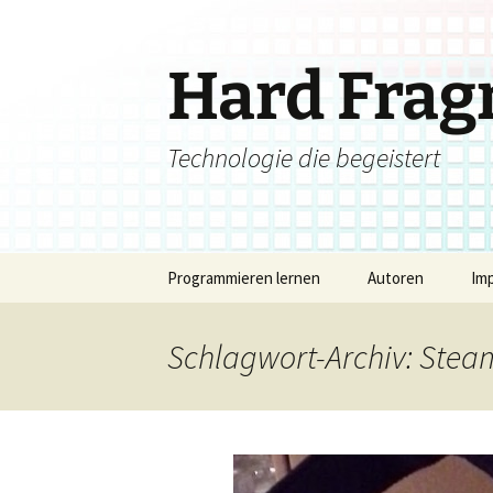
Zum
Inhalt
springen
Hard Fra
Technologie die begeistert
Programmieren lernen
Autoren
Im
Schlagwort-Archiv: Ste