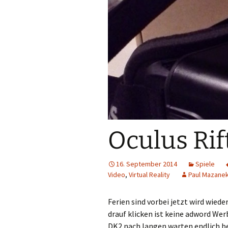
Oculus Rif
16. September 2014
Spiele
Video
,
Virtual Reality
Paul Mazane
Ferien sind vorbei jetzt wird wiede
drauf klicken ist keine adword Wer
DK2 nach langen warten endlich be