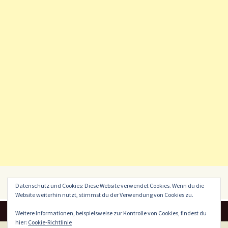
Datenschutz und Cookies: Diese Website verwendet Cookies. Wenn du die
Website weiterhin nutzt, stimmst du der Verwendung von Cookies zu.
Weitere Informationen, beispielsweise zur Kontrolle von Cookies, findest du
hier:
Cookie-Richtlinie