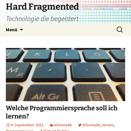
Zum
Hard Fragmented
Inhalt
Technologie die begeistert
springen
Suchen
Menü
nach:
Welche Programmiersprache soll ich
lernen?
4. September 2015
Informatik
Informatik
,
lernen
,