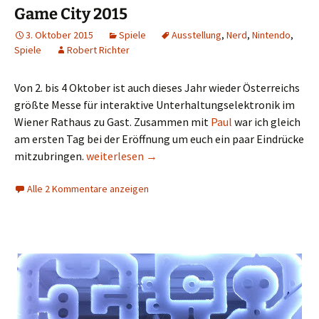
Game City 2015
3. Oktober 2015
Spiele
Ausstellung
,
Nerd
,
Nintendo
,
Spiele
Robert Richter
Von 2. bis 4 Oktober ist auch dieses Jahr wieder Österreichs
größte Messe für interaktive Unterhaltungselektronik im
Wiener Rathaus zu Gast. Zusammen mit
Paul
war ich gleich
am ersten Tag bei der Eröffnung um euch ein paar Eindrücke
Game City 2015
mitzubringen.
weiterlesen
→
Alle 2 Kommentare anzeigen