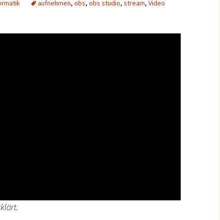
ormatik
aufnehmen
,
obs
,
obs studio
,
stream
,
Video
klärt.