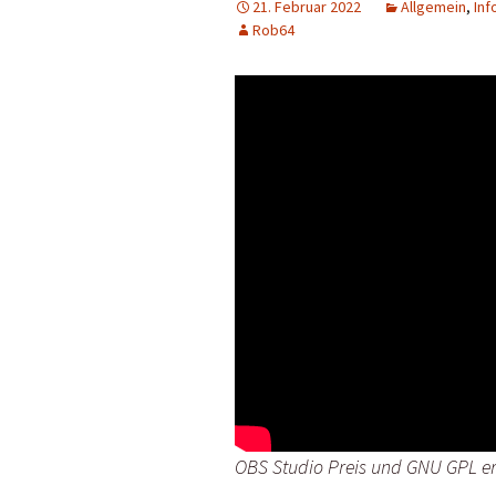
21. Februar 2022
Allgemein
,
Inf
Rob64
OBS Studio Preis und GNU GPL er