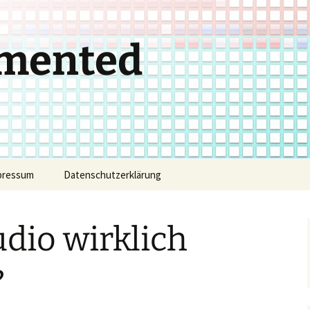
gmented
pressum
Datenschutzerklärung
udio wirklich
?