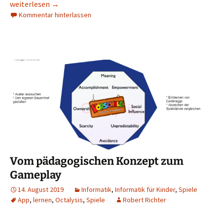
Achievements
weiterlesen
→
Kommentar hinterlassen
Vom pädagogischen Konzept zum
Gameplay
14. August 2019
Informatik
,
Informatik für Kinder
,
Spiele
App
,
lernen
,
Octalysis
,
Spiele
Robert Richter