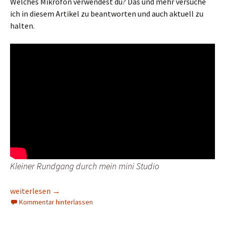
Welches Mikrofon verwendest du? Das und mehr versuche
ich in diesem Artikel zu beantworten und auch aktuell zu
halten.
Kleiner Rundgang durch mein mini Studio
Bestes Streaming Setup
weiterlesen
→
Kommentar hinterlassen