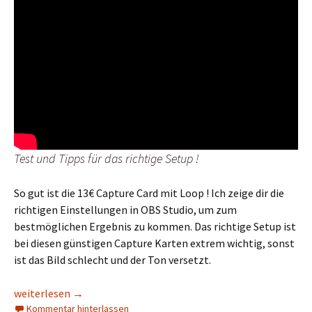
Test und Tipps für das richtige Setup !
So gut ist die 13€ Capture Card mit Loop ! Ich zeige dir die
richtigen Einstellungen in OBS Studio, um zum
bestmöglichen Ergebnis zu kommen. Das richtige Setup ist
bei diesen günstigen Capture Karten extrem wichtig, sonst
ist das Bild schlecht und der Ton versetzt.
HD Capture Card with Loop im Test
weiterlesen
→
Kommentar hinterlassen