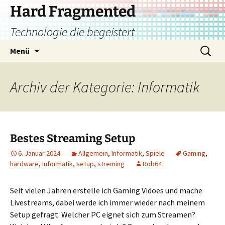
Zum
Hard Fragmented
Inhalt
Technologie die begeistert
springen
Suchen
Menü
nach:
Archiv der Kategorie: Informatik
Bestes Streaming Setup
6. Januar 2024
Allgemein
,
Informatik
,
Spiele
Gaming
,
hardware
,
Informatik
,
setup
,
streming
Rob64
Seit vielen Jahren erstelle ich Gaming Vidoes und mache
Livestreams, dabei werde ich immer wieder nach meinem
Setup gefragt. Welcher PC eignet sich zum Streamen?