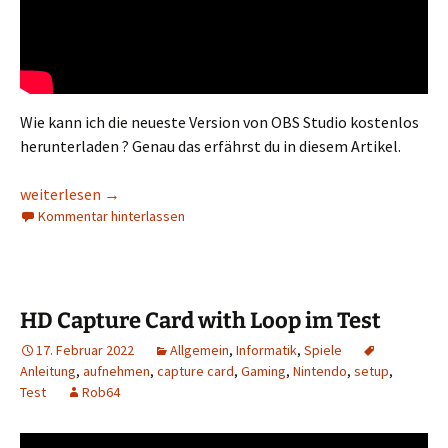
Wie kann ich die neueste Version von OBS Studio kostenlos
herunterladen ? Genau das erfährst du in diesem Artikel.
OBS Studio Download für Windows / MacOs / Linux
weiterlesen
→
Kommentar hinterlassen
HD Capture Card with Loop im Test
17. Februar 2022
Allgemein
,
Informatik
,
Spiele
Anleitung
,
aufnehmen
,
capture card
,
Gaming
,
Nintendo
,
setup
,
Test
Rob64