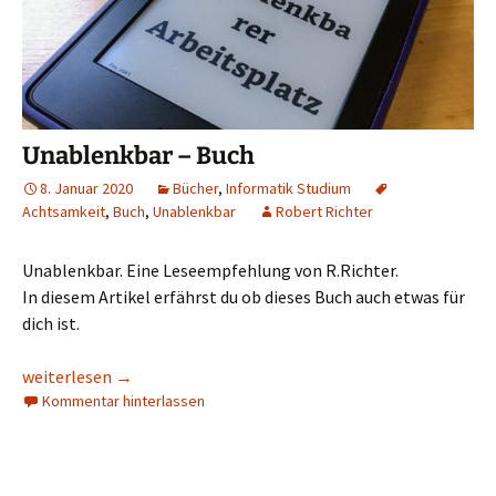
Unablenkbar – Buch
8. Januar 2020
Bücher
,
Informatik Studium
Achtsamkeit
,
Buch
,
Unablenkbar
Robert Richter
Unablenkbar. Eine Leseempfehlung von R.Richter.
In diesem Artikel erfährst du ob dieses Buch auch etwas für
dich ist.
Unablenkbar – Buch
weiterlesen
→
Kommentar hinterlassen