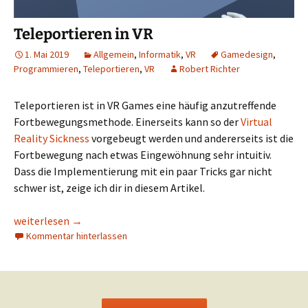
Teleportieren in VR
1. Mai 2019
Allgemein
,
Informatik
,
VR
Gamedesign
,
Programmieren
,
Teleportieren
,
VR
Robert Richter
Teleportieren ist in VR Games eine häufig anzutreffende
Fortbewegungsmethode. Einerseits kann so der
Virtual
Reality Sickness
vorgebeugt werden und andererseits ist die
Fortbewegung nach etwas Eingewöhnung sehr intuitiv.
Dass die Implementierung mit ein paar Tricks gar nicht
schwer ist, zeige ich dir in diesem Artikel.
Teleportieren in VR
weiterlesen
→
Kommentar hinterlassen