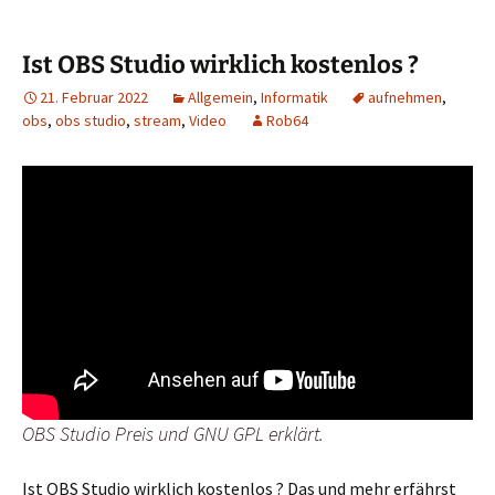
Ist OBS Studio wirklich kostenlos ?
21. Februar 2022
Allgemein
,
Informatik
aufnehmen
,
obs
,
obs studio
,
stream
,
Video
Rob64
OBS Studio Preis und GNU GPL erklärt.
Ist OBS Studio wirklich kostenlos ? Das und mehr erfährst