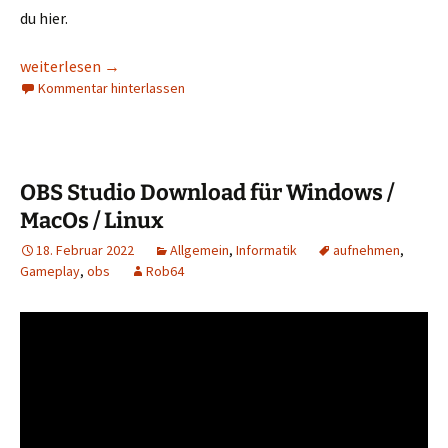
du hier.
Ist OBS Studio wirklich kostenlos ?
weiterlesen
→
Kommentar hinterlassen
OBS Studio Download für Windows /
MacOs / Linux
18. Februar 2022
Allgemein
,
Informatik
aufnehmen
,
Gameplay
,
obs
Rob64