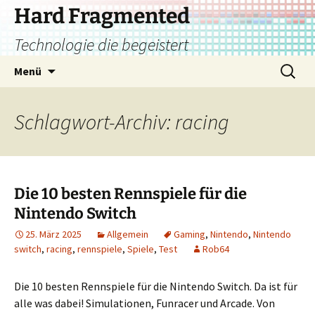
Zum
Hard Fragmented
Inhalt
Technologie die begeistert
springen
Suchen
Menü
nach:
Schlagwort-Archiv: racing
Die 10 besten Rennspiele für die
Nintendo Switch
25. März 2025
Allgemein
Gaming
,
Nintendo
,
Nintendo
switch
,
racing
,
rennspiele
,
Spiele
,
Test
Rob64
Die 10 besten Rennspiele für die Nintendo Switch. Da ist für
alle was dabei! Simulationen, Funracer und Arcade. Von