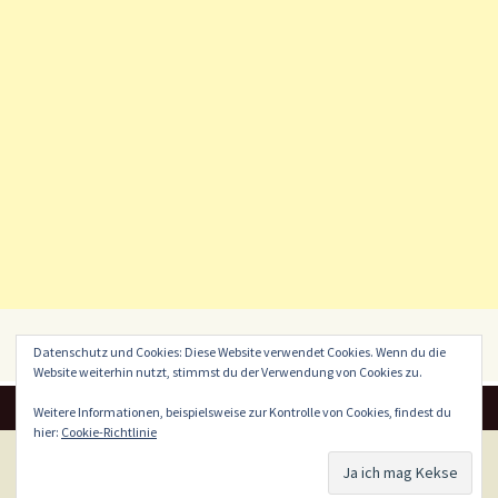
Datenschutz und Cookies: Diese Website verwendet Cookies. Wenn du die
Website weiterhin nutzt, stimmst du der Verwendung von Cookies zu.
Weitere Informationen, beispielsweise zur Kontrolle von Cookies, findest du
hier:
Cookie-Richtlinie
Datenschutzerklärung
Stolz präsentiert von WordPress