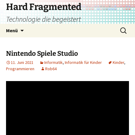
Zum
Hard Fragmented
Inhalt
Technologie die begeistert
springen
Suchen
Menü
nach:
Nintendo Spiele Studio
11. Juni 2021
Informatik
,
Informatik für Kinder
Kinder
,
Programmieren
Rob64