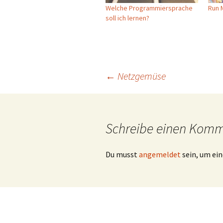
Welche Programmiersprache
Run 
soll ich lernen?
Beitragsnavigation
←
Netzgemüse
Schreibe einen Kom
Du musst
angemeldet
sein, um e