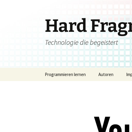
Zum
Inhalt
springen
Hard Fra
Technologie die begeistert
Programmieren lernen
Autoren
Im