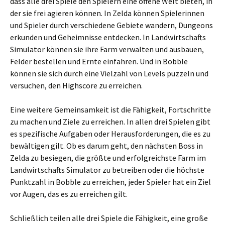
dass alle drei Spiele den Spielern eine offene Welt bieten, in
der sie frei agieren können. In Zelda können Spielerinnen
und Spieler durch verschiedene Gebiete wandern, Dungeons
erkunden und Geheimnisse entdecken. In Landwirtschafts
Simulator können sie ihre Farm verwalten und ausbauen,
Felder bestellen und Ernte einfahren. Und in Bobble
können sie sich durch eine Vielzahl von Levels puzzeln und
versuchen, den Highscore zu erreichen.
Eine weitere Gemeinsamkeit ist die Fähigkeit, Fortschritte
zu machen und Ziele zu erreichen. In allen drei Spielen gibt
es spezifische Aufgaben oder Herausforderungen, die es zu
bewältigen gilt. Ob es darum geht, den nächsten Boss in
Zelda zu besiegen, die größte und erfolgreichste Farm im
Landwirtschafts Simulator zu betreiben oder die höchste
Punktzahl in Bobble zu erreichen, jeder Spieler hat ein Ziel
vor Augen, das es zu erreichen gilt.
Schließlich teilen alle drei Spiele die Fähigkeit, eine große