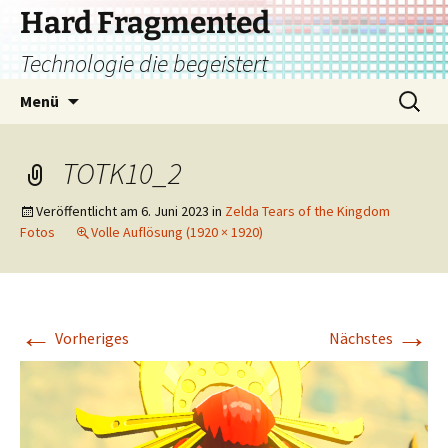
Zum
Hard Fragmented
Inhalt
Technologie die begeistert
springen
Suchen
Menü
nach:
TOTK10_2
Veröffentlicht am
6. Juni 2023
in
Zelda Tears of the Kingdom
Fotos
Volle Auflösung (1920 × 1920)
←
→
Vorheriges
Nächstes