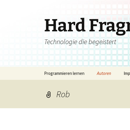
Zum
Inhalt
springen
Hard Fra
Technologie die begeistert
Programmieren lernen
Autoren
Im
Rob