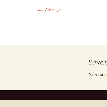
←
Vorheriges
Schrei
Du musst
a