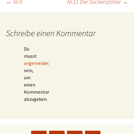
Beitragsnavigation
←
Nr.9
Nr.11 Der Sockenzähler
→
Schreibe einen Kommentar
Du
musst
angemeldet
sein,
um
einen
Kommentar
abzugeben.