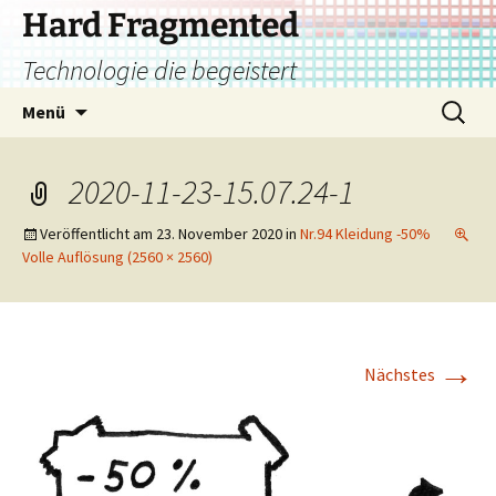
Zum
Hard Fragmented
Inhalt
Technologie die begeistert
springen
Suchen
Menü
nach:
2020-11-23-15.07.24-1
Veröffentlicht am
23. November 2020
in
Nr.94 Kleidung -50%
Volle Auflösung (2560 × 2560)
→
Nächstes