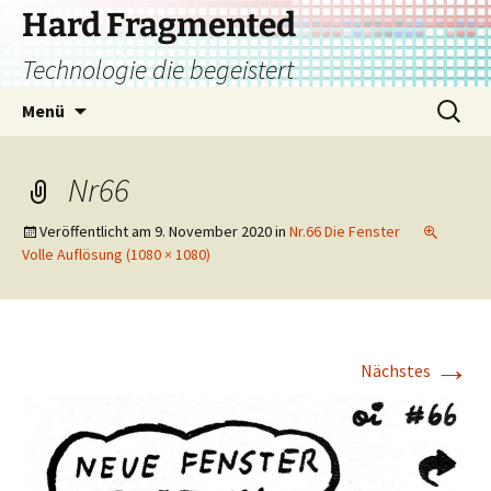
Zum
Hard Fragmented
Inhalt
Technologie die begeistert
springen
Suchen
Menü
nach:
Nr66
Veröffentlicht am
9. November 2020
in
Nr.66 Die Fenster
Volle Auflösung (1080 × 1080)
→
Nächstes