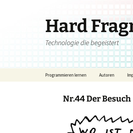
Zum
Inhalt
springen
Hard Fra
Technologie die begeistert
Programmieren lernen
Autoren
Im
Nr.44 Der Besuch