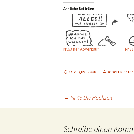
Ähnliche Beiträge
Nr.63 Der Abverkauf
Nr.31
27. August 2000
Robert Richter
Beitragsnavigation
←
Nr.43 Die Hochzeit
Schreibe einen Kom