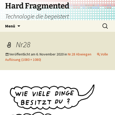
Zum
Hard Fragmented
Inhalt
Technologie die begeistert
springen
Suchen
Menü
nach:
Nr28
Veröffentlicht am
6. November 2020
in
Nr.28 Abwiegen
Volle
Auflösung (1080 × 1080)