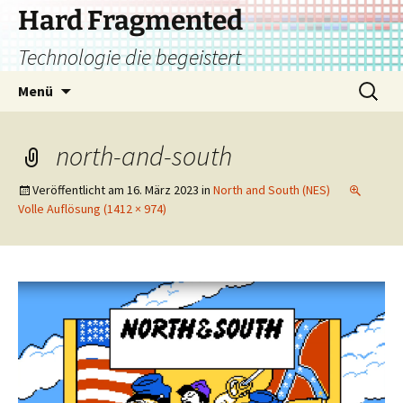
Zum
Hard Fragmented
Inhalt
Technologie die begeistert
springen
Suchen
Menü
nach:
north-and-south
Veröffentlicht am
16. März 2023
in
North and South (NES)
Volle Auflösung (1412 × 974)